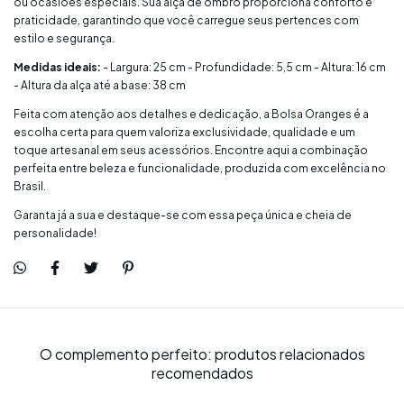
ou ocasiões especiais. Sua alça de ombro proporciona conforto e
praticidade, garantindo que você carregue seus pertences com
estilo e segurança.
Medidas ideais:
- Largura: 25 cm - Profundidade: 5,5 cm - Altura: 16 cm
- Altura da alça até a base: 38 cm
Feita com atenção aos detalhes e dedicação, a Bolsa Oranges é a
escolha certa para quem valoriza exclusividade, qualidade e um
toque artesanal em seus acessórios. Encontre aqui a combinação
perfeita entre beleza e funcionalidade, produzida com excelência no
Brasil.
Garanta já a sua e destaque-se com essa peça única e cheia de
personalidade!
O complemento perfeito: produtos relacionados
recomendados