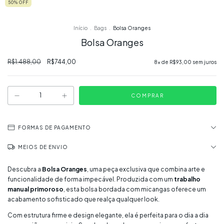
50
% OFF
Início
.
Bags
.
Bolsa Oranges
Bolsa Oranges
R$1.488,00
R$744,00
8
x de
R$93,00
sem juros
FORMAS DE PAGAMENTO
MEIOS DE ENVIO
Descubra a
Bolsa Oranges
, uma peça exclusiva que combina arte e
funcionalidade de forma impecável. Produzida com um
trabalho
manual primoroso
, esta bolsa bordada com micangas oferece um
acabamento sofisticado que realça qualquer look.
Com estrutura firme e design elegante, ela é perfeita para o dia a dia